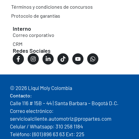
Términos y condiciones de concursos
Protocolo de garantías
Interno
Correo corporativo
CRM
Redes Sociales
© 2026 Liqui Moly Colombia
Contacto:
Calle 116 # 15B – 44 | Santa Barbara – Bogotá D.C.
Correo electrónico:
servicioalcliente.automotriz@propartes.com
Celular / Whatsapp: 310 258 1184
Teléfono: (601) 896 63 63 Ext: 225