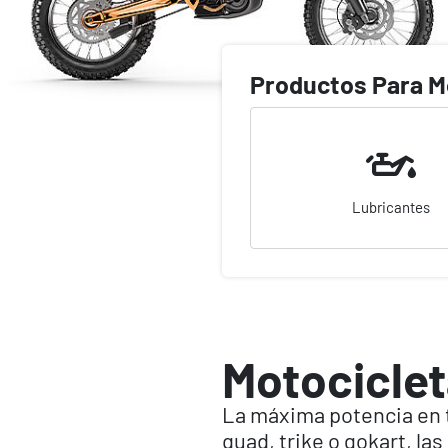
Productos Para M
Lubricantes
Motocicle
La máxima potencia en to
quad, trike o gokart, la