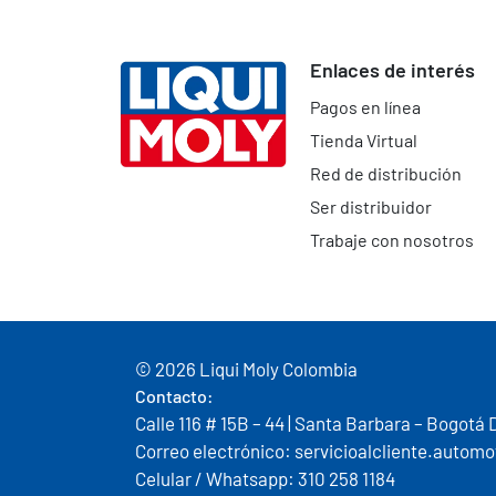
Enlaces de interés
Pagos en línea
Tienda Virtual
Red de distribución
Ser distribuidor
Trabaje con nosotros
© 2026 Liqui Moly Colombia
Contacto:
Calle 116 # 15B – 44 | Santa Barbara – Bogotá 
Correo electrónico: servicioalcliente.auto
Celular / Whatsapp: 310 258 1184