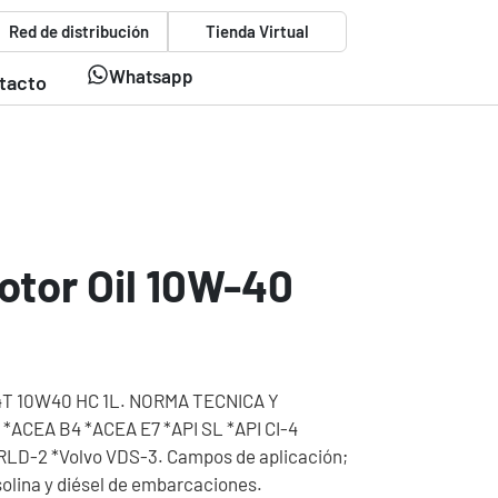
Red de distribución
Tienda Virtual
Whatsapp
tacto
otor Oil 10W-40
T 10W40 HC 1L. NORMA TECNICA Y
ACEA B4 *ACEA E7 *API SL *API CI-4
RLD-2 *Volvo VDS-3. Campos de aplicación;
olina y diésel de embarcaciones.