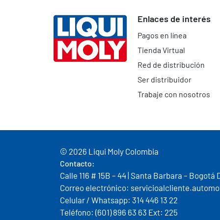
Enlaces de interés
Pagos en línea
Tienda Virtual
Red de distribución
Ser distribuidor
Trabaje con nosotros
© 2026 Liqui Moly Colombia
Contacto:
Calle 116 # 15B – 44 | Santa Barbara – Bogotá 
Correo electrónico: servicioalcliente.auto
Celular / Whatsapp: 314 446 13 22
Teléfono: (601) 896 63 63 Ext: 225