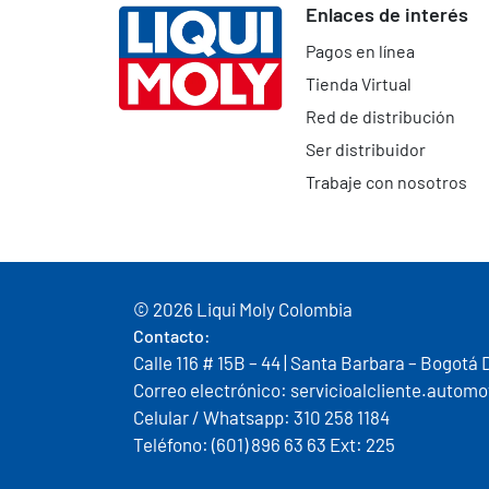
Enlaces de interés
Pagos en línea
Tienda Virtual
Red de distribución
Ser distribuidor
Trabaje con nosotros
© 2026 Liqui Moly Colombia
Contacto:
Calle 116 # 15B – 44 | Santa Barbara – Bogotá 
Correo electrónico: servicioalcliente.auto
Celular / Whatsapp: 310 258 1184
Teléfono: (601) 896 63 63 Ext: 225