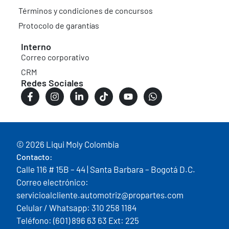
Términos y condiciones de concursos
Protocolo de garantías
Interno
Correo corporativo
CRM
Redes Sociales
© 2026 Liqui Moly Colombia
Contacto:
Calle 116 # 15B – 44 | Santa Barbara – Bogotá D.C.
Correo electrónico:
servicioalcliente.automotriz@propartes.com
Celular / Whatsapp: 310 258 1184
Teléfono: (601) 896 63 63 Ext: 225