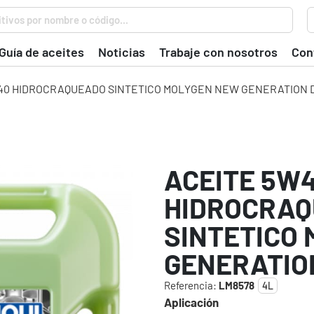
tivos por nombre o código...
Guía de aceites
Noticias
Trabaje con nosotros
Con
40 HIDROCRAQUEADO SINTETICO MOLYGEN NEW GENERATION 
ACEITE 5W
HIDROCRA
SINTETICO
GENERATIO
Referencia:
LM8578
4L
Aplicación