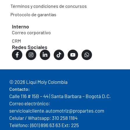
Términos y condiciones de concursos
Protocolo de garantías
Interno
Correo corporativo
CRM
Redes Sociales
© 2026 Liqui Moly Colombia
Contacto:
Calle 116 # 15B – 44 | Santa Barbara – Bogotá D.C.
Correo electrónico:
servicioalcliente.automotriz@propartes.com
Celular / Whatsapp: 310 258 1184
Teléfono: (601) 896 63 63 Ext: 225