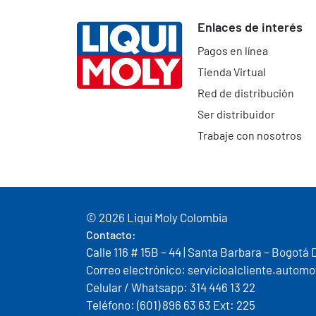
Enlaces de interés
Pagos en línea
Tienda Virtual
Red de distribución
Ser distribuidor
Trabaje con nosotros
© 2026 Liqui Moly Colombia
Contacto:
Calle 116 # 15B – 44 | Santa Barbara – Bogotá 
Correo electrónico: servicioalcliente.auto
Celular / Whatsapp: 314 446 13 22
Teléfono: (601) 896 63 63 Ext: 225