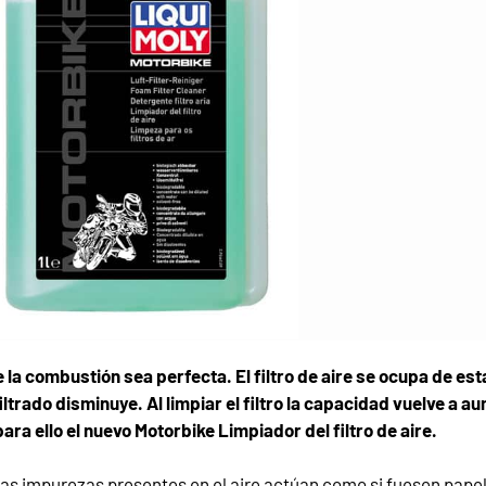
la combustión sea perfecta. El filtro de aire se ocupa de est
ltrado disminuye. Al limpiar el filtro la capacidad vuelve a a
ara ello el nuevo Motorbike Limpiador del filtro de aire.
las impurezas presentes en el aire actúan como si fuesen papel d