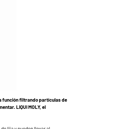
a función filtrando partículas de
umentar. LIQUI MOLY, el
e lija y pueden llevar al