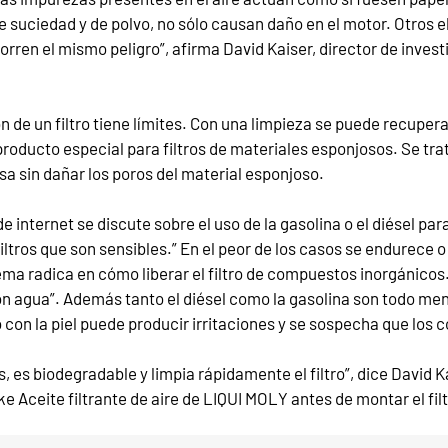
 suciedad y de polvo, no sólo causan daño en el motor. Otros 
corren el mismo peligro”, afirma David Kaiser, director de invest
n de un filtro tiene límites. Con una limpieza se puede recupera
 producto especial para filtros de materiales esponjosos. Se tr
sa sin dañar los poros del material esponjoso.
 internet se discute sobre el uso de la gasolina o el diésel par
filtros que son sensibles.” En el peor de los casos se endurece
blema radica en cómo liberar el filtro de compuestos inorgánicos.
n con agua”. Además tanto el diésel como la gasolina son todo m
to con la piel puede producir irritaciones y se sospecha que lo
s, es biodegradable y limpia rápidamente el filtro”, dice David 
ke Aceite filtrante de aire de LIQUI MOLY antes de montar el fil