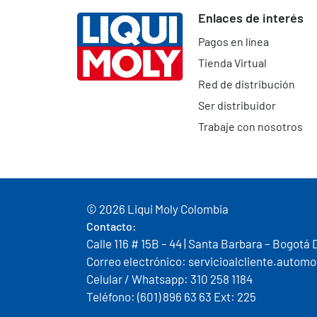
Enlaces de interés
Pagos en línea
Tienda Virtual
Red de distribución
Ser distribuidor
Trabaje con nosotros
© 2026 Liqui Moly Colombia
Contacto:
Calle 116 # 15B – 44 | Santa Barbara – Bogotá 
Correo electrónico: servicioalcliente.auto
Celular / Whatsapp: 310 258 1184
Teléfono: (601) 896 63 63 Ext: 225